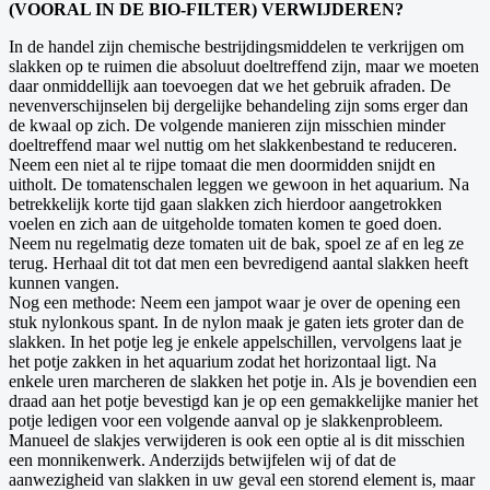
(VOORAL IN DE BIO-FILTER) VERWIJDEREN?
In de handel zijn chemische bestrijdingsmiddelen te verkrijgen om
slakken op te ruimen die absoluut doeltreffend zijn, maar we moeten
daar onmiddellijk aan toevoegen dat we het gebruik afraden. De
nevenverschijnselen bij dergelijke behandeling zijn soms erger dan
de kwaal op zich. De volgende manieren zijn misschien minder
doeltreffend maar wel nuttig om het slakkenbestand te reduceren.
Neem een niet al te rijpe tomaat die men doormidden snijdt en
uitholt. De tomatenschalen leggen we gewoon in het aquarium. Na
betrekkelijk korte tijd gaan slakken zich hierdoor aangetrokken
voelen en zich aan de uitgeholde tomaten komen te goed doen.
Neem nu regelmatig deze tomaten uit de bak, spoel ze af en leg ze
terug. Herhaal dit tot dat men een bevredigend aantal slakken heeft
kunnen vangen.
Nog een methode: Neem een jampot waar je over de opening een
stuk nylonkous spant. In de nylon maak je gaten iets groter dan de
slakken. In het potje leg je enkele appelschillen, vervolgens laat je
het potje zakken in het aquarium zodat het horizontaal ligt. Na
enkele uren marcheren de slakken het potje in. Als je bovendien een
draad aan het potje bevestigd kan je op een gemakkelijke manier het
potje ledigen voor een volgende aanval op je slakkenprobleem.
Manueel de slakjes verwijderen is ook een optie al is dit misschien
een monnikenwerk. Anderzijds betwijfelen wij of dat de
aanwezigheid van slakken in uw geval een storend element is, maar