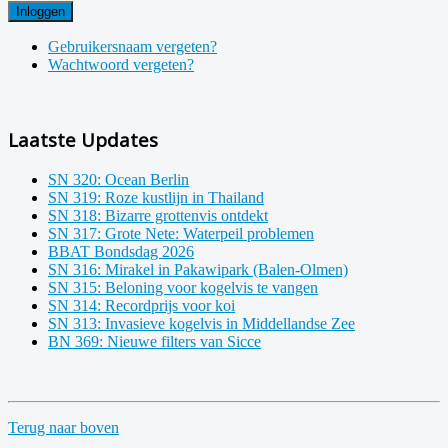
Inloggen
Gebruikersnaam vergeten?
Wachtwoord vergeten?
Laatste Updates
SN 320: Ocean Berlin
SN 319: Roze kustlijn in Thailand
SN 318: Bizarre grottenvis ontdekt
SN 317: Grote Nete: Waterpeil problemen
BBAT Bondsdag 2026
SN 316: Mirakel in Pakawipark (Balen-Olmen)
SN 315: Beloning voor kogelvis te vangen
SN 314: Recordprijs voor koi
SN 313: Invasieve kogelvis in Middellandse Zee
BN 369: Nieuwe filters van Sicce
Terug naar boven